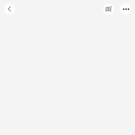
K11通用型防水浆料20.4kg