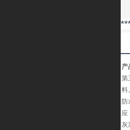
**
产
第
料
防
应
灰