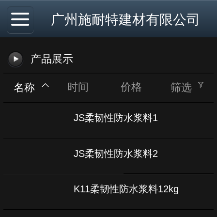
广州施耐特建材有限公司
产品展示
时间
价格
名称
筛选
JS柔韧性防水浆料1
JS柔韧性防水浆料2
K11柔韧性防水浆料12kg