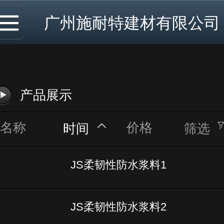
广州施耐特建材有限公司
产品展示
名称
价格
时间
筛选
JS柔韧性防水浆料1
JS柔韧性防水浆料2